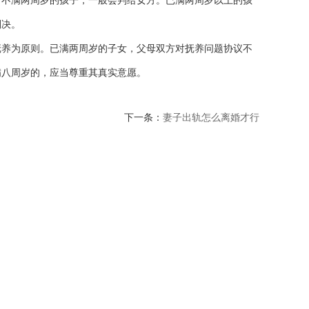
不满两周岁的孩子，一般会判给女方。已满两周岁以上的孩
判决。
养为原则。已满两周岁的子女，父母双方对抚养问题协议不
满八周岁的，应当尊重其真实意愿。
下一条：
妻子出轨怎么离婚才行