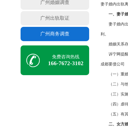
广州婚姻调查
妻子婚内出轨
一、妻子婚内
广州出轨取证
妻子婚内出轨
广州商务调查
利。
婚姻关系存续
诉宁网提醒您
免费咨询热线
166-7672-3102
成都要债公司
（一）重婚
（二）与他
（三）实施
（四）虐待
（五）有其
二、女方婚