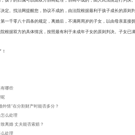
孩子的归属可以由双方协商处理；协商不成的，由人民法院进行判决。
商决定。找法网提醒您，协议不成的，由法院根据最利于孩子成长的原则
一千零八十四条的规定，离婚后，不满两周岁的子女，以由母亲直接抚
法院根据双方的具体情况，按照最有利于未成年子女的原则判决。子女已
了！
法有哪些
理呢
婚外情”在分割财产时能否多分？
遇怎么处理
致离婚 丈夫能否索赔？
怎么处理