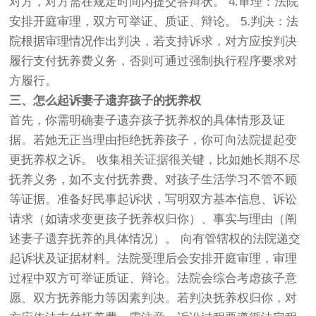
对方，对方需在规定时间内提交答辩状。 4.审理：法院
安排开庭审理，双方可举证、质证、辩论。 5.判决：法
院根据审理情况作出判决，若支持诉求，对方应按判决
履行支付抚养费义务，否则可通过强制执行程序要求对
方履行。
三、怎么起诉妻子遗弃孩子的抚养权
首先，你需明确妻子遗弃孩子抚养权的具体情形及证
据。若她无正当理由拒绝抚养孩子，你可向法院提起变
更抚养权之诉。 收集相关证据很关键，比如她长期不尽
抚养义务，如不支付抚养费、对孩子生活学习不管不顾
等证据。准备好民事起诉状，写明双方基本信息、诉讼
请求（如请求变更孩子抚养权归你）、事实与理由（阐
述妻子遗弃抚养的具体情况）。 向有管辖权的法院递交
起诉状及证据材料。法院受理后会安排开庭审理，审理
过程中双方可举证质证、辩论。法院会综合考虑孩子意
愿、双方抚养能力等因素判决。若判决抚养权归你，对